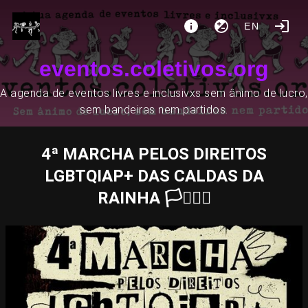
EN
eventos.coletivos.org
A agenda de eventos livres e inclusivxs sem ânimo de lucro,
sem bandeiras nem partidos.
4ª MARCHA PELOS DIREITOS
LGBTQIAP+ DAS CALDAS DA
RAINHA 🏳️‍⚧️🏳️‍🌈