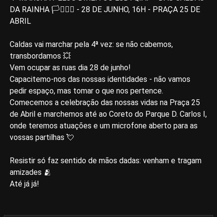
DA RAINHA 🏳️‍⚧️🏳️‍🌈 - 28 DE JUNHO, 16H - PRAÇA 25 DE
ABRIL
Caldas vai marchar pela 4ª vez: se não cabemos,
transbordamos 💥
Vem ocupar as ruas dia 28 de junho!
Capacitemo-nos das nossas identidades - não vamos
pedir espaço, mas tomar o que nos pertence.
Comecemos a celebração das nossas vidas na Praça 25
de Abril e marchemos até ao Coreto do Parque D. Carlos I,
onde teremos atuações e um microfone aberto para as
vossas partilhas 💘
Resistir só faz sentido de mãos dadas: venham e tragam
amizades 🫂
Até já já!