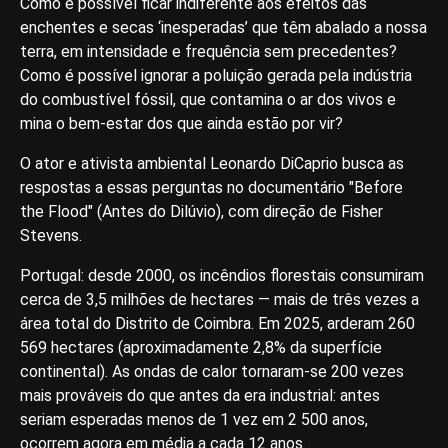
Como é possível ficar indiferente aos efeitos das
enchentes e secas ‘inesperadas’ que têm abalado a nossa
terra, em intensidade e frequência sem precedentes?
Como é possível ignorar a poluição gerada pela indústria
do combustível fóssil, que contamina o ar dos vivos e
mina o bem-estar dos que ainda estão por vir?
O ator e ativista ambiental Leonardo DiCaprio busca as
respostas a essas perguntas no documentário "Before
the Flood" (Antes do Dilúvio), com direção de Fisher
Stevens.
Portugal: desde 2000, os incêndios florestais consumiram
cerca de 3,5 milhões de hectares — mais de três vezes a
área total do Distrito de Coimbra. Em 2025, arderam 260
569 hectares (aproximadamente 2,8% da superfície
continental). As ondas de calor tornaram-se 200 vezes
mais prováveis do que antes da era industrial: antes
seriam esperadas menos de 1 vez em 2 500 anos,
ocorrem agora em média a cada 12 anos.