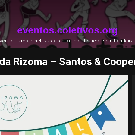
eventos.coletivos.org
entos livres e inclusivxs sem ânimo de lucro, sem bandeira
l da Rizoma – Santos & Coope