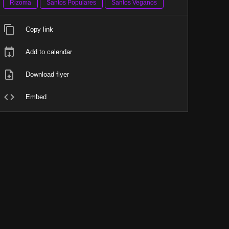
Rizoma
Santos Populares
Santos Veganos
Copy link
Add to calendar
Download flyer
Embed