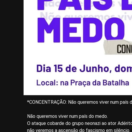
*CONCENTRAÇÃO: Não queremos viver num país 
Não queremos viver num país do medo.
O ataque cobarde do grupo neonazi ao ator Adérit
não veremos a ascensão do fascismo em silêncio.