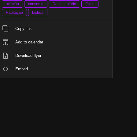
aviação
conversa
Documentário
Filme
Habitação
Lisboa
Copy link
Add to calendar
Download flyer
Embed