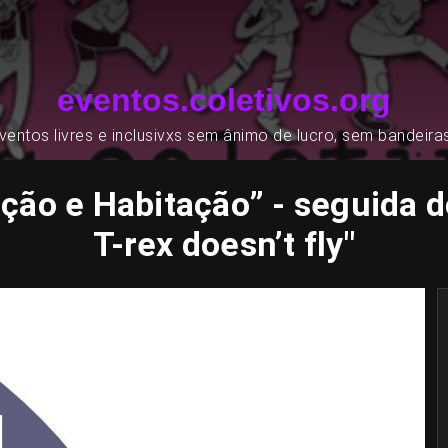
eventos.coletivos.org
entos livres e inclusivxs sem ânimo de lucro, sem bandeira
ação e Habitação” - seguida 
T-rex doesn’t fly"