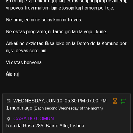
En ĉi tiuj etaj renkontiĝoj, kiuj estas senpagaj kaj devliberaj,
vi povos trovi malsimilajn etosojn kaj homojn po foje.
Ne timu, eĉ ni ne scias kion ni trovos.
Ne estas programo, ni faros ĝin laŭ la vojo... kune.
Ankaŭ ne ekzistas fiksa loko en la Domo de la Komuno por
ni, vi devas serĉi nin.
Vi estas bonvena.
Ĝis tuj
WEDNESDAY, JUN 10, 05:30 PM-07:00 PM
1 month ago
(Each second Wednesday of the month)
CASA DO COMUN
Rua da Rosa 285, Bairro Alto, Lisboa