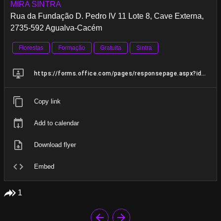
MIRA SINTRA
Rua da Fundação D. Pedro IV 11 Lote 8, Cave Externa,
2735-592 Agualva-Cacém
Florestas
Formação
Gratuita
Sintra
https://forms.office.com/pages/responsepage.aspx?id=dpAC76chskyBC-CGQGRHfATuats8nTBOkxvsaIU9oKtUOVBQR1JYMThYSDNMNE9aVTdHUEtVV1I4VSQlQCN0PWcu&route=shorturl
Copy link
Add to calendar
Download flyer
Embed
1