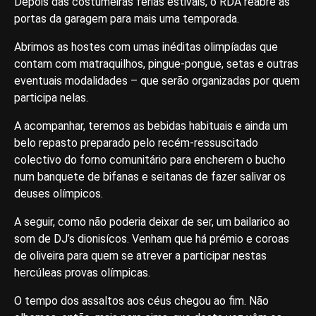
Depois das costumeiras férias estivais, o RDA reabre as
portas da garagem para mais uma temporada.
Abrimos as hostes com umas inéditas olimpíadas que
contam com matraquilhos, pingue-pongue, setas e outras
eventuais modalidades – que serão organizadas por quem
participa nelas.
A acompanhar, teremos as bebidas habituais e ainda um
belo repasto preparado pelo recém-ressuscitado
colectivo do forno comunitário para encherem o bucho
num banquete de bifanas e seitanas de fazer salivar os
deuses olímpicos.
A seguir, como não poderia deixar de ser, um bailarico ao
som de DJ’s dionisícos. Venham que há prémio e coroas
de oliveira para quem se atrever a participar nestas
hercúleas provas olímpicas.
O tempo dos assaltos aos céus chegou ao fim. Não