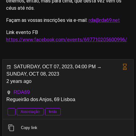
olhemos, então, mais para cima, que desta vez vêm os
céus até nós.
Façam as vossas inscrições via e-mail:
rda@rda69.net
Link evento FB
https://www.facebook.com/events/697710205600996/
SATURDAY, OCT 07, 2023, 04:00 PM →
SUNDAY, OCT 08, 2023
2 years ago
RDA69
Regueirão dos Anjos, 69 Lisboa
Associação
festa
Copy link