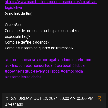
https://www.manifestomaisdemocracia.site/iniciativa-
legislativa
(e no link da Bio)
Questões:
Como se define quem participa (assembleia e
especialistas)?
Como se define a agenda?
Como se integra no quadro institucional?
#maisdemocracia
#xrportugal
#extinctionrebellion
#extinctionrebellionportugal
#portugal
#lisboa
#goetheinstitut
#eventoslisboa
#democracia
#assembleaiscidadas
SATURDAY, OCT 12, 2024, 10:00 AM-05:00 PM
1 year ago