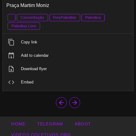
Praça Martim Moniz
Concentração
FreePalestine
Palestina
Palestina Livre
Copy link
Add to calendar
Download flyer
Embed
HOME
TELEGRAM
ABOUT
VIDEOS.COLETIVOS.ORG