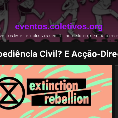
eventos.coletivos.org
entos livres e inclusivxs sem ânimo de lucro, sem bandeira
ediência Civil? E Acção-Dir