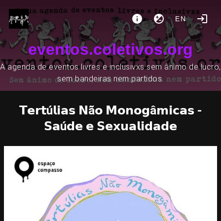
EN
eventos.coletivos.org
A agenda de eventos livres e inclusivxs sem ânimo de lucro,
sem bandeiras nem partidos.
𝗧𝗲𝗿𝘁ú𝗹𝗶𝗮𝘀 𝗡ã𝗼 𝗠𝗼𝗻𝗼𝗴â𝗺𝗶𝗰𝗮𝘀 -
𝗦𝗮ú𝗱𝗲 𝗲 𝗦𝗲𝘅𝘂𝗮𝗹𝗶𝗱𝗮𝗱𝗲