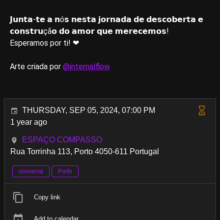
𝗝𝘂𝗻𝘁𝗮-𝘁𝗲 𝗮 𝗻ó𝘀 𝗻𝗲𝘀𝘁𝗮 𝗷𝗼𝗿𝗻𝗮𝗱𝗮 𝗱𝗲 𝗱𝗲𝘀𝗰𝗼𝗯𝗲𝗿𝘁𝗮 𝗲
𝗰𝗼𝗻𝘀𝘁𝗿𝘂çã𝗼 𝗱𝗼 𝗮𝗺𝗼𝗿 𝗾𝘂𝗲 𝗺𝗲𝗿𝗲𝗰𝗲𝗺𝗼𝘀!
Esperamos por ti! ❤
Arte criada por
@internalflow
THURSDAY, SEP 05, 2024, 07:00 PM
1 year ago
ESPAÇO COMPASSO
Rua Torrinha 113, Porto 4050-611 Portugal
conversa
Porto
Copy link
Add to calendar