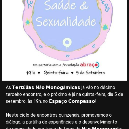
As 𝗧𝗲𝗿𝘁ú𝗹𝗶𝗮𝘀 𝗡ã𝗼 𝗠𝗼𝗻𝗼𝗴â𝗺𝗶𝗰𝗮𝘀 já vão no décimo
terceiro encontro, e o próximo é já na quinta-feira, dia 5 de
setembro, às 19h, no 𝗘𝘀𝗽𝗮ç𝗼 𝗖𝗼𝗺𝗽𝗮𝘀𝘀𝗼!
Neste ciclo de encontros quinzenais, promovemos o
diálogo, a partilha de experiências e o desenvolvimento
de comunidade em torno do tema da 𝗡ã𝗼 𝗠𝗼𝗻𝗼𝗴𝗮𝗺𝗶𝗮.