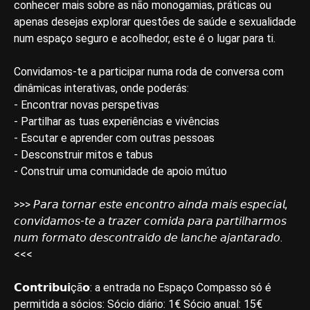
conhecer mais sobre as não monogamias, práticas ou
apenas desejas explorar questões de saúde e sexualidade
num espaço seguro e acolhedor, este é o lugar para ti.
Convidamos-te a participar numa roda de conversa com
dinâmicas interativas, onde poderás:
- Encontrar novas perspetivas
- Partilhar as tuas experiências e vivências
- Escutar e aprender com outras pessoas
- Desconstruir mitos e tabus
- Construir uma comunidade de apoio mútuo
>>> 𝘗𝘢𝘳𝘢 𝘵𝘰𝘳𝘯𝘢𝘳 𝘦𝘴𝘵𝘦 𝘦𝘯𝘤𝘰𝘯𝘵𝘳𝘰 𝘢𝘪𝘯𝘥𝘢 𝘮𝘢𝘪𝘴 𝘦𝘴𝘱𝘦𝘤𝘪𝘢𝘭,
𝘤𝘰𝘯𝘷𝘪𝘥𝘢𝘮𝘰𝘴-𝘵𝘦 𝘢 𝘵𝘳𝘢𝘻𝘦𝘳 𝘤𝘰𝘮𝘪𝘥𝘢 𝘱𝘢𝘳𝘢 𝘱𝘢𝘳𝘵𝘪𝘭𝘩𝘢𝘳𝘮𝘰𝘴
𝘯𝘶𝘮 𝘧𝘰𝘳𝘮𝘢𝘵𝘰 𝘥𝘦𝘴𝘤𝘰𝘯𝘵𝘳𝘢í𝘥𝘰 𝘥𝘦 𝘭𝘢𝘯𝘤𝘩𝘦 𝘢𝘫𝘢𝘯𝘵𝘢𝘳𝘢𝘥𝘰.
<<<
𝗖𝗼𝗻𝘁𝗿𝗶𝗯𝘂𝗶çã𝗼: a entrada no Espaço Compasso só é
permitida a sócios: Sócio diário: 1€ Sócio anual: 15€