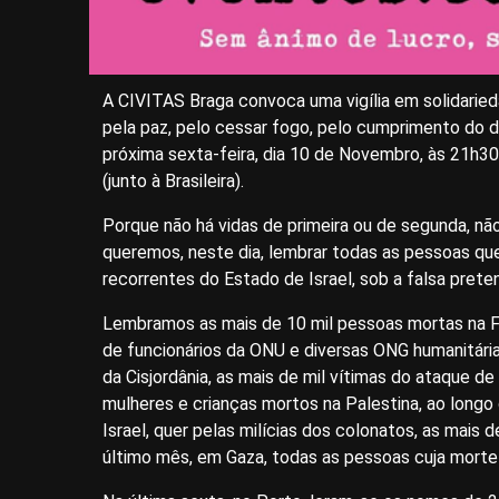
A CIVITAS Braga convoca uma vigília em solidaried
pela paz, pelo cessar fogo, pelo cumprimento do dir
próxima sexta-feira, dia 10 de Novembro, às 21h3
(junto à Brasileira).
Porque não há vidas de primeira ou de segunda, não
queremos, neste dia, lembrar todas as pessoas 
recorrentes do Estado de Israel, sob a falsa pret
Lembramos as mais de 10 mil pessoas mortas na Fai
de funcionários da ONU e diversas ONG humanitár
da Cisjordânia, as mais de mil vítimas do ataque d
mulheres e crianças mortos na Palestina, ao longo
Israel, quer pelas milícias dos colonatos, as mais
último mês, em Gaza, todas as pessoas cuja morte 