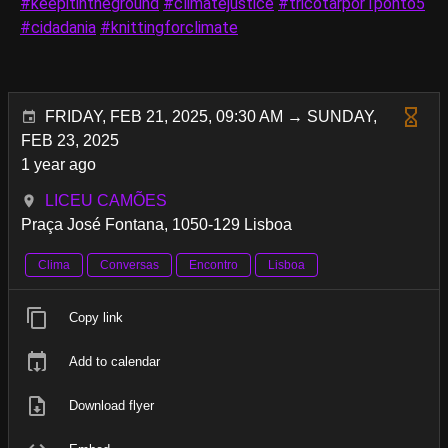
#keepitintheground
#climatejustice
#tricotarpor1ponto5
#cidadania
#knittingforclimate
FRIDAY, FEB 21, 2025, 09:30 AM → SUNDAY,
FEB 23, 2025
1 year ago
LICEU CAMÕES
Praça José Fontana, 1050-129 Lisboa
Clima
Conversas
Encontro
Lisboa
Copy link
Add to calendar
Download flyer