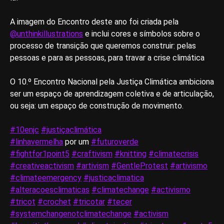
A imagem do Encontro deste ano foi criada pela
@unthinkillustrations
e inclui cores e símbolos sobre o
processo de transição que queremos construir: pelas
pessoas e para as pessoas, para travar a crise climática
O 10.º Encontro Nacional pela Justiça Climática ambiciona
ser um espaço de aprendizagem coletiva e de articulação,
ou seja: um espaço de construção de movimento.
#10enjc
#justiçaclimática
#linhavermelha
por um
#futuroverde
#fightfor1point5
#craftivism
#knitting
#climatecrisis
#creativeactivism
#artivism
#GentleProtest
#artivismo
#climateemergency
#justicaclimatica
#alteracoesclimaticas
#climatechange
#activismo
#tricot
#crochet
#tricotar
#tecer
#systemchangenotclimatechange
#activism