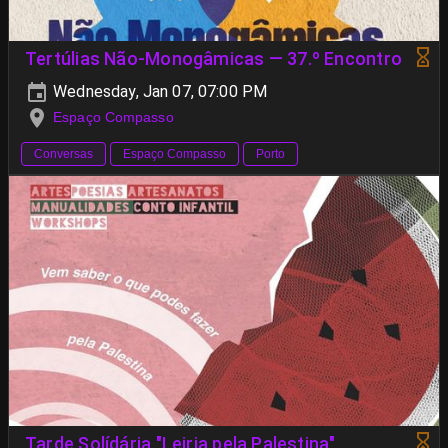
Tertúlias Não-Monogâmicas — 37.º Encontro
Wednesday, Jan 07, 07:00 PM
Espaço Compasso
Conversas
Espaço Compasso
Porto
Tarde Solídária "Leiria pela Palestina"