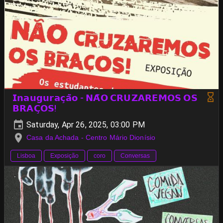
𝗜𝗻𝗮𝘂𝗴𝘂𝗿𝗮𝗰̧𝗮̃𝗼 - 𝗡𝗔̃𝗢 𝗖𝗥𝗨𝗭𝗔𝗥𝗘𝗠𝗢𝗦 𝗢𝗦
𝗕𝗥𝗔𝗖̧𝗢𝗦!
Saturday, Apr 26, 2025, 03:00 PM
Casa da Achada - Centro Mário Dionísio
Lisboa
Exposição
coro
Conversas