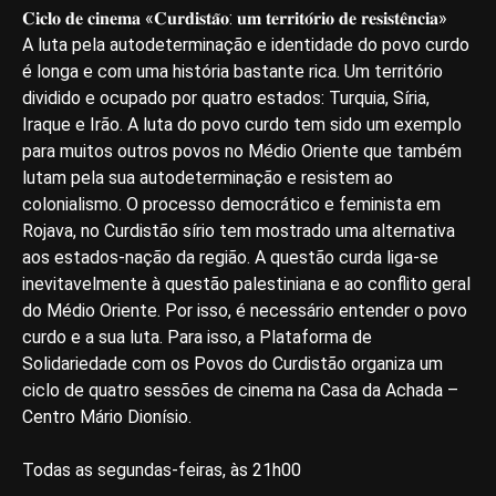
𝐂𝐢𝐜𝐥𝐨 𝐝𝐞 𝐜𝐢𝐧𝐞𝐦𝐚 «𝐂𝐮𝐫𝐝𝐢𝐬𝐭𝐚̃𝐨: 𝐮𝐦 𝐭𝐞𝐫𝐫𝐢𝐭𝐨́𝐫𝐢𝐨 𝐝𝐞 𝐫𝐞𝐬𝐢𝐬𝐭𝐞̂𝐧𝐜𝐢𝐚»
A luta pela autodeterminação e identidade do povo curdo
é longa e com uma história bastante rica. Um território
dividido e ocupado por quatro estados: Turquia, Síria,
Iraque e Irão. A luta do povo curdo tem sido um exemplo
para muitos outros povos no Médio Oriente que também
lutam pela sua autodeterminação e resistem ao
colonialismo. O processo democrático e feminista em
Rojava, no Curdistão sírio tem mostrado uma alternativa
aos estados-nação da região. A questão curda liga-se
inevitavelmente à questão palestiniana e ao conflito geral
do Médio Oriente. Por isso, é necessário entender o povo
curdo e a sua luta. Para isso, a Plataforma de
Solidariedade com os Povos do Curdistão organiza um
ciclo de quatro sessões de cinema na Casa da Achada –
Centro Mário Dionísio.
Todas as segundas-feiras, às 21h00