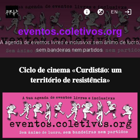
EN
eventos.coletivos.org
A agenda de eventos livres e inclusivxs sem ânimo de lucro,
sem bandeiras nem partidos.
𝐂𝐢𝐜𝐥𝐨 𝐝𝐞 𝐜𝐢𝐧𝐞𝐦𝐚 «𝐂𝐮𝐫𝐝𝐢𝐬𝐭𝐚̃𝐨: 𝐮𝐦
𝐭𝐞𝐫𝐫𝐢𝐭𝐨́𝐫𝐢𝐨 𝐝𝐞 𝐫𝐞𝐬𝐢𝐬𝐭𝐞̂𝐧𝐜𝐢𝐚»