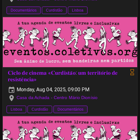
Documentários
Curdistão
Lisboa
𝐂𝐢𝐜𝐥𝐨 𝐝𝐞 𝐜𝐢𝐧𝐞𝐦𝐚 «𝐂𝐮𝐫𝐝𝐢𝐬𝐭𝐚̃𝐨: 𝐮𝐦 𝐭𝐞𝐫𝐫𝐢𝐭𝐨́𝐫𝐢𝐨 𝐝𝐞
𝐫𝐞𝐬𝐢𝐬𝐭𝐞̂𝐧𝐜𝐢𝐚»
Monday, Aug 04, 2025, 09:00 PM
Casa da Achada - Centro Mário Dionísio
Lisboa
Curdistão
Documentários