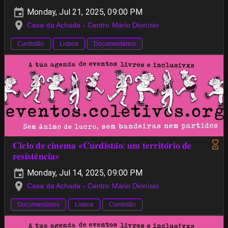
Monday, Jul 21, 2025, 09:00 PM
Casa da Achada - Centro Mário Dionísio
Curdistão
Lisboa
Documentários
𝐂𝐢𝐜𝐥𝐨 𝐝𝐞 𝐜𝐢𝐧𝐞𝐦𝐚 «𝐂𝐮𝐫𝐝𝐢𝐬𝐭𝐚̃𝐨: 𝐮𝐦 𝐭𝐞𝐫𝐫𝐢𝐭𝐨́𝐫𝐢𝐨 𝐝𝐞
𝐫𝐞𝐬𝐢𝐬𝐭𝐞̂𝐧𝐜𝐢𝐚»
Monday, Jul 14, 2025, 09:00 PM
Casa da Achada - Centro Mário Dionísio
Documentários
Lisboa
Curdistão