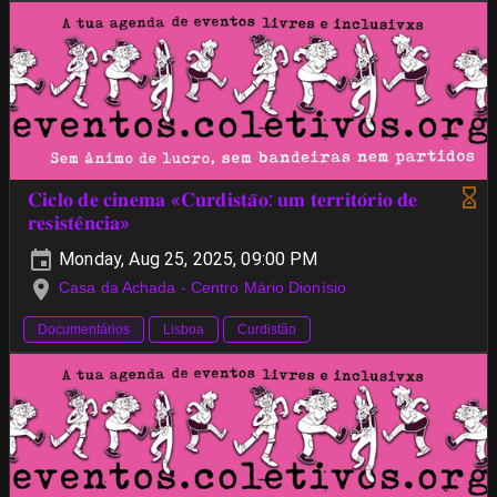
𝐂𝐢𝐜𝐥𝐨 𝐝𝐞 𝐜𝐢𝐧𝐞𝐦𝐚 «𝐂𝐮𝐫𝐝𝐢𝐬𝐭𝐚̃𝐨: 𝐮𝐦 𝐭𝐞𝐫𝐫𝐢𝐭𝐨́𝐫𝐢𝐨 𝐝𝐞
𝐫𝐞𝐬𝐢𝐬𝐭𝐞̂𝐧𝐜𝐢𝐚»
Monday, Aug 25, 2025, 09:00 PM
Casa da Achada - Centro Mário Dionísio
Documentários
Lisboa
Curdistão