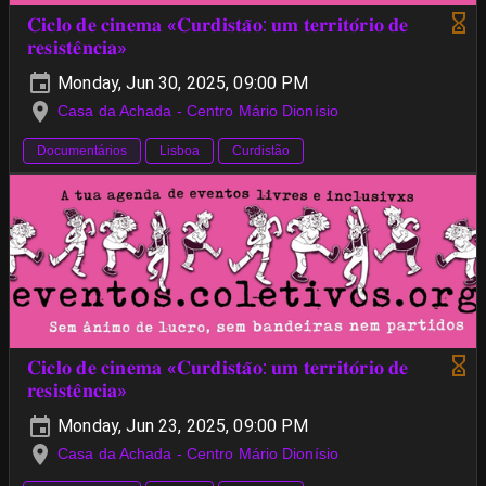
𝐂𝐢𝐜𝐥𝐨 𝐝𝐞 𝐜𝐢𝐧𝐞𝐦𝐚 «𝐂𝐮𝐫𝐝𝐢𝐬𝐭𝐚̃𝐨: 𝐮𝐦 𝐭𝐞𝐫𝐫𝐢𝐭𝐨́𝐫𝐢𝐨 𝐝𝐞
𝐫𝐞𝐬𝐢𝐬𝐭𝐞̂𝐧𝐜𝐢𝐚»
Monday, Jun 30, 2025, 09:00 PM
Casa da Achada - Centro Mário Dionísio
Documentários
Lisboa
Curdistão
𝐂𝐢𝐜𝐥𝐨 𝐝𝐞 𝐜𝐢𝐧𝐞𝐦𝐚 «𝐂𝐮𝐫𝐝𝐢𝐬𝐭𝐚̃𝐨: 𝐮𝐦 𝐭𝐞𝐫𝐫𝐢𝐭𝐨́𝐫𝐢𝐨 𝐝𝐞
𝐫𝐞𝐬𝐢𝐬𝐭𝐞̂𝐧𝐜𝐢𝐚»
Monday, Jun 23, 2025, 09:00 PM
Casa da Achada - Centro Mário Dionísio