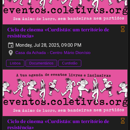
𝐂𝐢𝐜𝐥𝐨 𝐝𝐞 𝐜𝐢𝐧𝐞𝐦𝐚 «𝐂𝐮𝐫𝐝𝐢𝐬𝐭𝐚̃𝐨: 𝐮𝐦 𝐭𝐞𝐫𝐫𝐢𝐭𝐨́𝐫𝐢𝐨 𝐝𝐞
𝐫𝐞𝐬𝐢𝐬𝐭𝐞̂𝐧𝐜𝐢𝐚»
Monday, Jul 28, 2025, 09:00 PM
Casa da Achada - Centro Mário Dionísio
Lisboa
Documentários
Curdistão
𝐂𝐢𝐜𝐥𝐨 𝐝𝐞 𝐜𝐢𝐧𝐞𝐦𝐚 «𝐂𝐮𝐫𝐝𝐢𝐬𝐭𝐚̃𝐨: 𝐮𝐦 𝐭𝐞𝐫𝐫𝐢𝐭𝐨́𝐫𝐢𝐨 𝐝𝐞
𝐫𝐞𝐬𝐢𝐬𝐭𝐞̂𝐧𝐜𝐢𝐚»