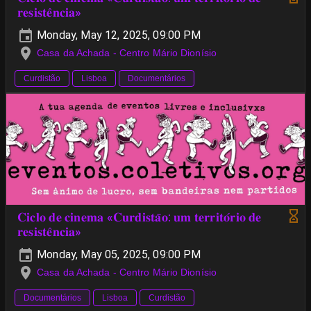
𝐫𝐞𝐬𝐢𝐬𝐭𝐞̂𝐧𝐜𝐢𝐚»
Monday, May 12, 2025, 09:00 PM
Casa da Achada - Centro Mário Dionísio
Curdistão
Lisboa
Documentários
𝐂𝐢𝐜𝐥𝐨 𝐝𝐞 𝐜𝐢𝐧𝐞𝐦𝐚 «𝐂𝐮𝐫𝐝𝐢𝐬𝐭𝐚̃𝐨: 𝐮𝐦 𝐭𝐞𝐫𝐫𝐢𝐭𝐨́𝐫𝐢𝐨 𝐝𝐞
𝐫𝐞𝐬𝐢𝐬𝐭𝐞̂𝐧𝐜𝐢𝐚»
Monday, May 05, 2025, 09:00 PM
Casa da Achada - Centro Mário Dionísio
Documentários
Lisboa
Curdistão