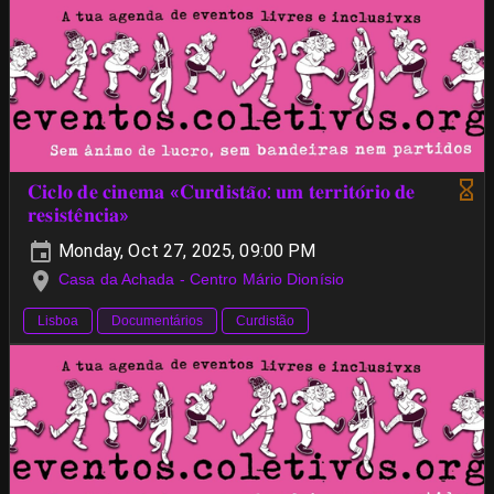
𝐂𝐢𝐜𝐥𝐨 𝐝𝐞 𝐜𝐢𝐧𝐞𝐦𝐚 «𝐂𝐮𝐫𝐝𝐢𝐬𝐭𝐚̃𝐨: 𝐮𝐦 𝐭𝐞𝐫𝐫𝐢𝐭𝐨́𝐫𝐢𝐨 𝐝𝐞
𝐫𝐞𝐬𝐢𝐬𝐭𝐞̂𝐧𝐜𝐢𝐚»
Monday, Oct 27, 2025, 09:00 PM
Casa da Achada - Centro Mário Dionísio
Lisboa
Documentários
Curdistão