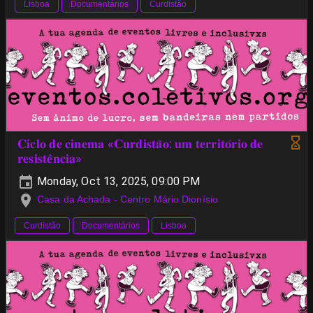
Lisboa
Documentários
Curdistão
𝐂𝐢𝐜𝐥𝐨 𝐝𝐞 𝐜𝐢𝐧𝐞𝐦𝐚 «𝐂𝐮𝐫𝐝𝐢𝐬𝐭𝐚̃𝐨: 𝐮𝐦 𝐭𝐞𝐫𝐫𝐢𝐭𝐨́𝐫𝐢𝐨 𝐝𝐞
𝐫𝐞𝐬𝐢𝐬𝐭𝐞̂𝐧𝐜𝐢𝐚»
Monday, Oct 13, 2025, 09:00 PM
Casa da Achada - Centro Mário Dionísio
Curdistão
Documentários
Lisboa