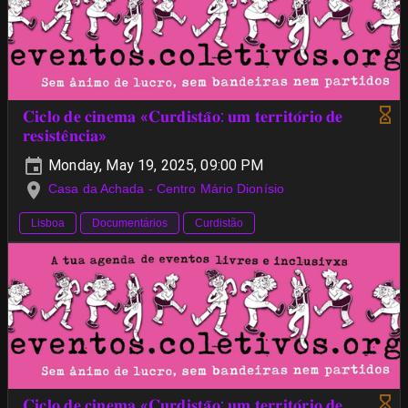
𝐂𝐢𝐜𝐥𝐨 𝐝𝐞 𝐜𝐢𝐧𝐞𝐦𝐚 «𝐂𝐮𝐫𝐝𝐢𝐬𝐭𝐚̃𝐨: 𝐮𝐦 𝐭𝐞𝐫𝐫𝐢𝐭𝐨́𝐫𝐢𝐨 𝐝𝐞
𝐫𝐞𝐬𝐢𝐬𝐭𝐞̂𝐧𝐜𝐢𝐚»
Monday, May 19, 2025, 09:00 PM
Casa da Achada - Centro Mário Dionísio
Lisboa
Documentários
Curdistão
𝐂𝐢𝐜𝐥𝐨 𝐝𝐞 𝐜𝐢𝐧𝐞𝐦𝐚 «𝐂𝐮𝐫𝐝𝐢𝐬𝐭𝐚̃𝐨: 𝐮𝐦 𝐭𝐞𝐫𝐫𝐢𝐭𝐨́𝐫𝐢𝐨 𝐝𝐞