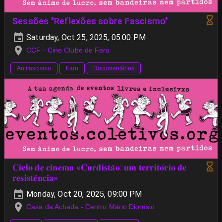
Sessões "Reflexões sobre Fascismo"
Saturday, Oct 25, 2025, 05:00 PM
CCF - Cine Clube de Faro
Antifascismo
Faro
Documentários
𝐂𝐢𝐜𝐥𝐨 𝐝𝐞 𝐜𝐢𝐧𝐞𝐦𝐚 «𝐂𝐮𝐫𝐝𝐢𝐬𝐭𝐚̃𝐨: 𝐮𝐦 𝐭𝐞𝐫𝐫𝐢𝐭𝐨́𝐫𝐢𝐨 𝐝𝐞
𝐫𝐞𝐬𝐢𝐬𝐭𝐞̂𝐧𝐜𝐢𝐚»
Monday, Oct 20, 2025, 09:00 PM
Casa da Achada - Centro Mário Dionísio