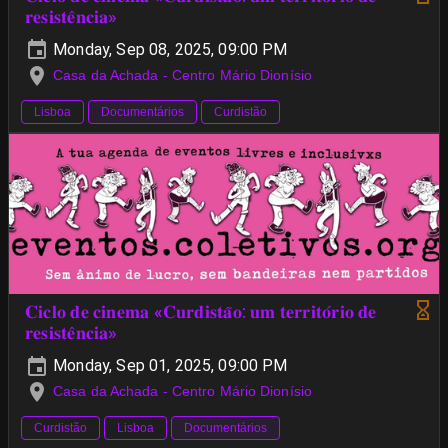
𝐫𝐞𝐬𝐢𝐬𝐭𝐞̂𝐧𝐜𝐢𝐚»
Monday, Sep 08, 2025, 09:00 PM
Casa da Achada - Centro Mário Dionísio
Lisboa
Documentários
Curdistão
𝐂𝐢𝐜𝐥𝐨 𝐝𝐞 𝐜𝐢𝐧𝐞𝐦𝐚 «𝐂𝐮𝐫𝐝𝐢𝐬𝐭𝐚̃𝐨: 𝐮𝐦 𝐭𝐞𝐫𝐫𝐢𝐭𝐨́𝐫𝐢𝐨 𝐝𝐞
𝐫𝐞𝐬𝐢𝐬𝐭𝐞̂𝐧𝐜𝐢𝐚»
Monday, Sep 01, 2025, 09:00 PM
Casa da Achada - Centro Mário Dionísio
Curdistão
Lisboa
Documentários