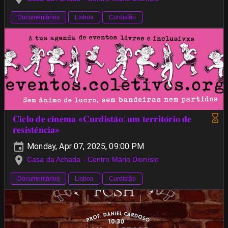
Documentários
Lisboa
Curdistão
𝐂𝐢𝐜𝐥𝐨 𝐝𝐞 𝐜𝐢𝐧𝐞𝐦𝐚 «𝐂𝐮𝐫𝐝𝐢𝐬𝐭𝐚̃𝐨: 𝐮𝐦 𝐭𝐞𝐫𝐫𝐢𝐭𝐨́𝐫𝐢𝐨 𝐝𝐞
𝐫𝐞𝐬𝐢𝐬𝐭𝐞̂𝐧𝐜𝐢𝐚»
Monday, Apr 07, 2025, 09:00 PM
Casa da Achada - Centro Mário Dionísio
Documentários
Lisboa
Curdistão