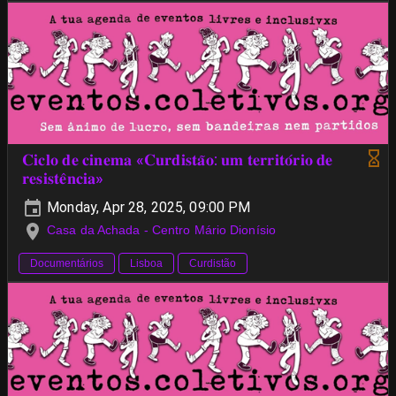
𝐂𝐢𝐜𝐥𝐨 𝐝𝐞 𝐜𝐢𝐧𝐞𝐦𝐚 «𝐂𝐮𝐫𝐝𝐢𝐬𝐭𝐚̃𝐨: 𝐮𝐦 𝐭𝐞𝐫𝐫𝐢𝐭𝐨́𝐫𝐢𝐨 𝐝𝐞
𝐫𝐞𝐬𝐢𝐬𝐭𝐞̂𝐧𝐜𝐢𝐚»
Monday, Apr 28, 2025, 09:00 PM
Casa da Achada - Centro Mário Dionísio
Documentários
Lisboa
Curdistão