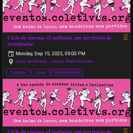
𝐂𝐢𝐜𝐥𝐨 𝐝𝐞 𝐜𝐢𝐧𝐞𝐦𝐚 «𝐂𝐮𝐫𝐝𝐢𝐬𝐭𝐚̃𝐨: 𝐮𝐦 𝐭𝐞𝐫𝐫𝐢𝐭𝐨́𝐫𝐢𝐨 𝐝𝐞
𝐫𝐞𝐬𝐢𝐬𝐭𝐞̂𝐧𝐜𝐢𝐚»
Monday, Sep 15, 2025, 09:00 PM
Casa da Achada - Centro Mário Dionísio
Curdistão
Lisboa
Documentários
𝐂𝐢𝐜𝐥𝐨 𝐝𝐞 𝐜𝐢𝐧𝐞𝐦𝐚 «𝐂𝐮𝐫𝐝𝐢𝐬𝐭𝐚̃𝐨: 𝐮𝐦 𝐭𝐞𝐫𝐫𝐢𝐭𝐨́𝐫𝐢𝐨 𝐝𝐞