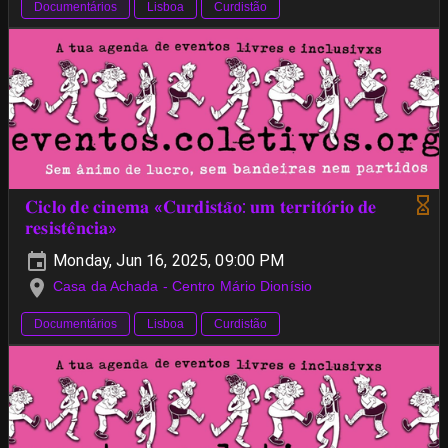
Documentários
Lisboa
Curdistão
𝐂𝐢𝐜𝐥𝐨 𝐝𝐞 𝐜𝐢𝐧𝐞𝐦𝐚 «𝐂𝐮𝐫𝐝𝐢𝐬𝐭𝐚̃𝐨: 𝐮𝐦 𝐭𝐞𝐫𝐫𝐢𝐭𝐨́𝐫𝐢𝐨 𝐝𝐞
𝐫𝐞𝐬𝐢𝐬𝐭𝐞̂𝐧𝐜𝐢𝐚»
Monday, Jun 16, 2025, 09:00 PM
Casa da Achada - Centro Mário Dionísio
Documentários
Lisboa
Curdistão