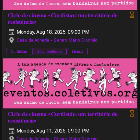
𝐂𝐢𝐜𝐥𝐨 𝐝𝐞 𝐜𝐢𝐧𝐞𝐦𝐚 «𝐂𝐮𝐫𝐝𝐢𝐬𝐭𝐚̃𝐨: 𝐮𝐦 𝐭𝐞𝐫𝐫𝐢𝐭𝐨́𝐫𝐢𝐨 𝐝𝐞
𝐫𝐞𝐬𝐢𝐬𝐭𝐞̂𝐧𝐜𝐢𝐚»
Monday, Aug 18, 2025, 09:00 PM
Casa da Achada - Centro Mário Dionísio
Curdistão
Documentários
Lisboa
𝐂𝐢𝐜𝐥𝐨 𝐝𝐞 𝐜𝐢𝐧𝐞𝐦𝐚 «𝐂𝐮𝐫𝐝𝐢𝐬𝐭𝐚̃𝐨: 𝐮𝐦 𝐭𝐞𝐫𝐫𝐢𝐭𝐨́𝐫𝐢𝐨 𝐝𝐞
𝐫𝐞𝐬𝐢𝐬𝐭𝐞̂𝐧𝐜𝐢𝐚»
Monday, Aug 11, 2025, 09:00 PM
Casa da Achada - Centro Mário Dionísio