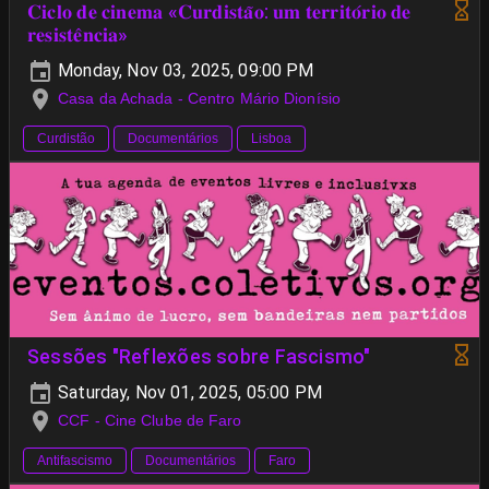
𝐂𝐢𝐜𝐥𝐨 𝐝𝐞 𝐜𝐢𝐧𝐞𝐦𝐚 «𝐂𝐮𝐫𝐝𝐢𝐬𝐭𝐚̃𝐨: 𝐮𝐦 𝐭𝐞𝐫𝐫𝐢𝐭𝐨́𝐫𝐢𝐨 𝐝𝐞
𝐫𝐞𝐬𝐢𝐬𝐭𝐞̂𝐧𝐜𝐢𝐚»
Monday, Nov 03, 2025, 09:00 PM
Casa da Achada - Centro Mário Dionísio
Curdistão
Documentários
Lisboa
Sessões "Reflexões sobre Fascismo"
Saturday, Nov 01, 2025, 05:00 PM
CCF - Cine Clube de Faro
Antifascismo
Documentários
Faro