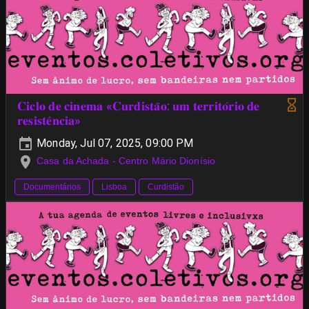
𝐂𝐢𝐜𝐥𝐨 𝐝𝐞 𝐜𝐢𝐧𝐞𝐦𝐚 «𝐂𝐮𝐫𝐝𝐢𝐬𝐭𝐚̃𝐨: 𝐮𝐦 𝐭𝐞𝐫𝐫𝐢𝐭𝐨́𝐫𝐢𝐨 𝐝𝐞
𝐫𝐞𝐬𝐢𝐬𝐭𝐞̂𝐧𝐜𝐢𝐚»
Monday, Jul 07, 2025, 09:00 PM
Casa da Achada - Centro Mário Dionísio
Documentários
Lisboa
Curdistão