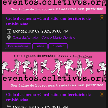
𝐂𝐢𝐜𝐥𝐨 𝐝𝐞 𝐜𝐢𝐧𝐞𝐦𝐚 «𝐂𝐮𝐫𝐝𝐢𝐬𝐭𝐚̃𝐨: 𝐮𝐦 𝐭𝐞𝐫𝐫𝐢𝐭𝐨́𝐫𝐢𝐨 𝐝𝐞
𝐫𝐞𝐬𝐢𝐬𝐭𝐞̂𝐧𝐜𝐢𝐚»
Monday, Jun 09, 2025, 09:00 PM
Casa da Achada - Centro Mário Dionísio
Documentários
Lisboa
Curdistão
𝐂𝐢𝐜𝐥𝐨 𝐝𝐞 𝐜𝐢𝐧𝐞𝐦𝐚 «𝐂𝐮𝐫𝐝𝐢𝐬𝐭𝐚̃𝐨: 𝐮𝐦 𝐭𝐞𝐫𝐫𝐢𝐭𝐨́𝐫𝐢𝐨 𝐝𝐞
𝐫𝐞𝐬𝐢𝐬𝐭𝐞̂𝐧𝐜𝐢𝐚»
Monday, Jun 02, 2025, 09:00 PM