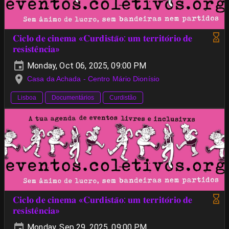
𝐂𝐢𝐜𝐥𝐨 𝐝𝐞 𝐜𝐢𝐧𝐞𝐦𝐚 «𝐂𝐮𝐫𝐝𝐢𝐬𝐭𝐚̃𝐨: 𝐮𝐦 𝐭𝐞𝐫𝐫𝐢𝐭𝐨́𝐫𝐢𝐨 𝐝𝐞
𝐫𝐞𝐬𝐢𝐬𝐭𝐞̂𝐧𝐜𝐢𝐚»
Monday, Oct 06, 2025, 09:00 PM
Casa da Achada - Centro Mário Dionísio
Lisboa
Documentários
Curdistão
𝐂𝐢𝐜𝐥𝐨 𝐝𝐞 𝐜𝐢𝐧𝐞𝐦𝐚 «𝐂𝐮𝐫𝐝𝐢𝐬𝐭𝐚̃𝐨: 𝐮𝐦 𝐭𝐞𝐫𝐫𝐢𝐭𝐨́𝐫𝐢𝐨 𝐝𝐞
𝐫𝐞𝐬𝐢𝐬𝐭𝐞̂𝐧𝐜𝐢𝐚»
Monday, Sep 29, 2025, 09:00 PM