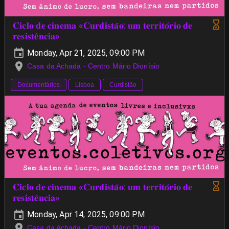
𝐂𝐢𝐜𝐥𝐨 𝐝𝐞 𝐜𝐢𝐧𝐞𝐦𝐚 «𝐂𝐮𝐫𝐝𝐢𝐬𝐭𝐚̃𝐨: 𝐮𝐦 𝐭𝐞𝐫𝐫𝐢𝐭𝐨́𝐫𝐢𝐨 𝐝𝐞
𝐫𝐞𝐬𝐢𝐬𝐭𝐞̂𝐧𝐜𝐢𝐚»
Monday, Apr 21, 2025, 09:00 PM
Casa da Achada - Centro Mário Dionísio
Documentários
Lisboa
Curdistão
𝐂𝐢𝐜𝐥𝐨 𝐝𝐞 𝐜𝐢𝐧𝐞𝐦𝐚 «𝐂𝐮𝐫𝐝𝐢𝐬𝐭𝐚̃𝐨: 𝐮𝐦 𝐭𝐞𝐫𝐫𝐢𝐭𝐨́𝐫𝐢𝐨 𝐝𝐞
𝐫𝐞𝐬𝐢𝐬𝐭𝐞̂𝐧𝐜𝐢𝐚»
Monday, Apr 14, 2025, 09:00 PM
Casa da Achada - Centro Mário Dionísio