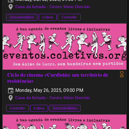
Casa da Achada - Centro Mário Dionísio
Documentários
Lisboa
Curdistão
𝐂𝐢𝐜𝐥𝐨 𝐝𝐞 𝐜𝐢𝐧𝐞𝐦𝐚 «𝐂𝐮𝐫𝐝𝐢𝐬𝐭𝐚̃𝐨: 𝐮𝐦 𝐭𝐞𝐫𝐫𝐢𝐭𝐨́𝐫𝐢𝐨 𝐝𝐞
𝐫𝐞𝐬𝐢𝐬𝐭𝐞̂𝐧𝐜𝐢𝐚»
Monday, May 26, 2025, 09:00 PM
Casa da Achada - Centro Mário Dionísio
Curdistão
Lisboa
Documentários