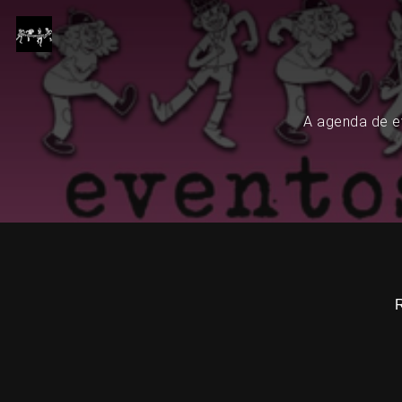
A agenda de ev
R