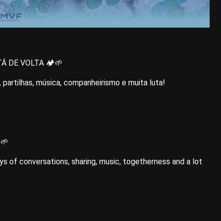
 DE VOLTA 🏕️🌱
 partilhas, música, companheirismo e muita luta!
️🌱
s of conversations, sharing, music, togetherness and a lot