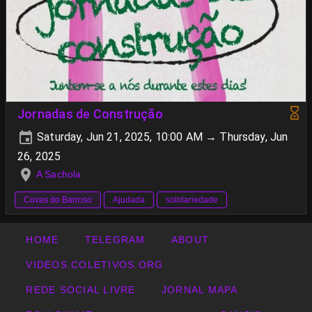
Jornadas de Construção
Saturday, Jun 21, 2025, 10:00 AM → Thursday, Jun
26, 2025
A Sachola
Covas do Barroso
Ajudada
solidariedade
HOME
TELEGRAM
ABOUT
VIDEOS.COLETIVOS.ORG
REDE SOCIAL LIVRE
JORNAL MAPA