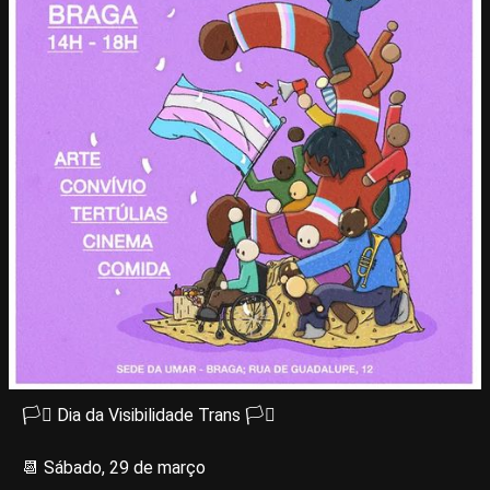
🏳️‍⚧️ Dia da Visibilidade Trans 🏳️‍⚧️
📆 Sábado, 29 de março