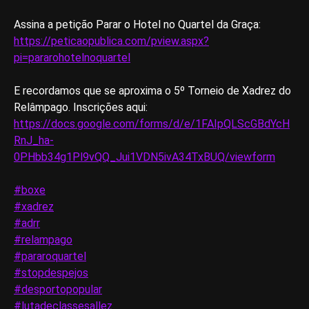
Assina a petição Parar o Hotel no Quartel da Graça:
https://peticaopublica.com/pview.aspx?
pi=pararohotelnoquartel
E recordamos que se aproxima o 5º Torneio de Xadrez do
Relâmpago. Inscrições aqui:
https://docs.google.com/forms/d/e/1FAIpQLScGBdYcH
RnJ_ha-
0PHbb34g1Pl9vQQ_Jui1VDN5ivA34TxBUQ/viewform
#boxe
#xadrez
#adrr
#relampago
#pararoquartel
#stopdespejos
#desportopopular
#lutadeclassesallez