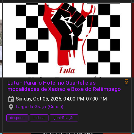
Luta - Parar o Hotel no Quartel e as
modalidades de Xadrez e Boxe do Relâmpago
Sunday, Oct 05, 2025, 04:00 PM-07:00 PM
Largo da Graça (Coreto)
desporto
Lisboa
gentrificação