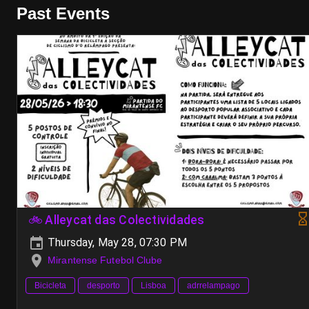
Past Events
🚲 Alleycat das Colectividades
Thursday, May 28, 07:30 PM
Mirantense Futebol Clube
Bicicleta
desporto
Lisboa
adrrelampago