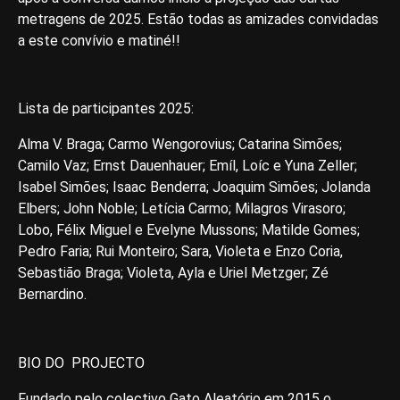
metragens de 2025. Estão todas as amizades convidadas
a este convívio e matiné!!
Lista de participantes 2025:
Alma V. Braga; Carmo Wengorovius; Catarina Simões;
Camilo Vaz; Ernst Dauenhauer; Emíl, Loíc e Yuna Zeller;
Isabel Simões; Isaac Benderra; Joaquim Simões; Jolanda
Elbers; John Noble; Letícia Carmo; Milagros Virasoro;
Lobo, Félix Miguel e Evelyne Mussons; Matilde Gomes;
Pedro Faria; Rui Monteiro; Sara, Violeta e Enzo Coria,
Sebastião Braga; Violeta, Ayla e Uriel Metzger; Zé
Bernardino.
BIO DO PROJECTO
Fundado pelo colectivo Gato Aleatório em 2015 o