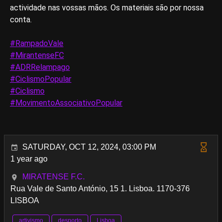
actividade nas vossas mãos. Os materiais são por nossa
conta.
#RampadoVale
#MirantenseFC
#ADRRelampago
#CiclismoPopular
#Ciclismo
#MovimentoAssociativoPopular
SATURDAY, OCT 12, 2024, 03:00 PM
1 year ago
MIRATENSE F.C.
Rua Vale de Santo António, 15 1. Lisboa. 1170-376
LISBOA
artivismo
desporto
Lisboa