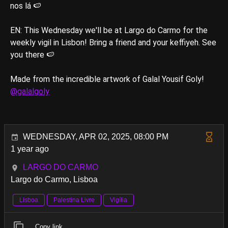
nos lá 🍉
EN: This Wednesday we'll be at Largo do Carmo for the
weekly vigil in Lisbon! Bring a friend and your keffiyeh. See
you there 🍉
Made from the incredible artwork of Galal Yousif Goly!
@galalgoly
WEDNESDAY, APR 02, 2025, 08:00 PM
1 year ago
LARGO DO CARMO
Largo do Carmo, Lisboa
Lisboa
Palestina Livre
Vigília
Copy link