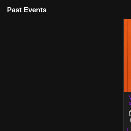
Past Events
M