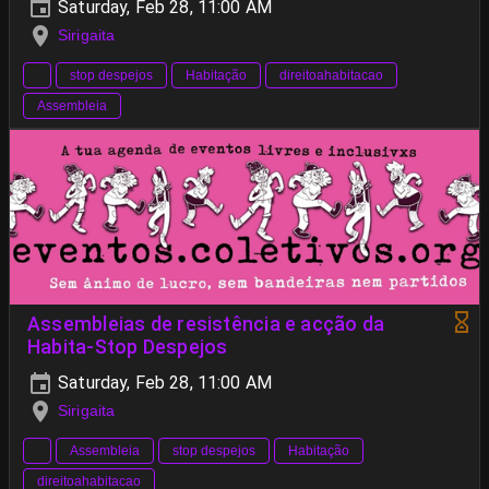
Saturday, Feb 28, 11:00 AM
Sirigaita
stop despejos
Habitação
direitoahabitacao
Assembleia
Assembleias de resistência e acção da
Habita-Stop Despejos
Saturday, Feb 28, 11:00 AM
Sirigaita
Assembleia
stop despejos
Habitação
direitoahabitacao