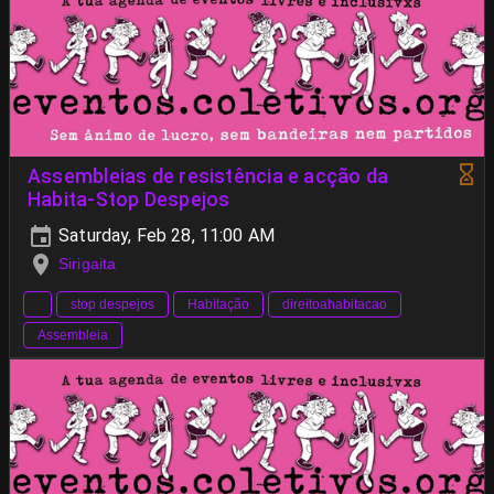
Assembleias de resistência e acção da
Habita-Stop Despejos
Saturday, Feb 28, 11:00 AM
Sirigaita
stop despejos
Habitação
direitoahabitacao
Assembleia