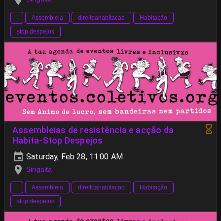
Assembleia
direitoahabitacao
Habitação
stop despejos
Assembleias de resistência e acção da
Habita-Stop Despejos
Saturday, Feb 28, 11:00 AM
Sirigaita
Assembleia
direitoahabitacao
Habitação
stop despejos