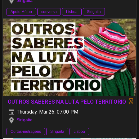
Sirigaita
Apoio Mútuo
conversa
Lisboa
Sirigaita
OUTROS SABERES NA LUTA PELO TERRITÓRIO
Thursday, Mar 26, 07:00 PM
Sirigaita
Curtas-metragens
Sirigaita
Lisboa