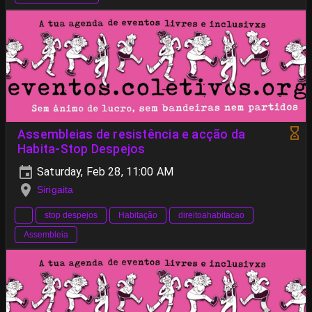
Assembleias de resistência e acção da
Habita-Stop Despejos
Saturday, Feb 28, 11:00 AM
Sirigaita
stop despejos
Habitação
direitoahabitacao
Assembleia