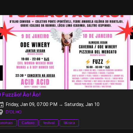
 Fuzzão! Ão! Ão!
Friday, Jan 09, 07:00 PM → Saturday, Jan 10
D'OLHO
animais
Cartaxo
festival
Música