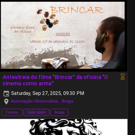
Antestreia do filme "Brincar" da oficina "O
cinema como arma"
Saturday, Sep 27, 2025, 09:30 PM
Associação Observalicia, Braga
Cinema
Gato Vadio
Braga