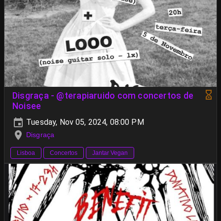
Disgraça - @terapiaruido com concertos de
Noisee
Tuesday, Nov 05, 2024, 08:00 PM
Disgraça
Lisboa
Concertos
Jantar Vegan