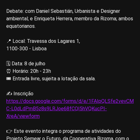
Debate: com Daniel Sebastián, Urbanista e Designer
ambiental; e Enriqueta Herrera, membro da Rizoma; ambos
equatorianos.
📍 Local: Travessa dos Lagares 1,
1100-300 - Lisboa
🗓️ Data: 8 de julho
⏰ Horário: 20h - 23h
🎟️ Entrada livre, sujeita a lotação da sala.
✍️ Inscrição
https://docs.google.com/forms/d/e/1FAIpQLSfe2vevCM
C-L0dLdPmB5z8s9LRJoe68fCQI5hVQKucPI-
XreA/viewform
👉 Este evento integra o programa de atividades do
Projeto Semear o Futuro, da Cooperativa Rizoma, com o