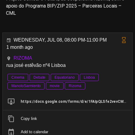
apoio do Programa BIP/ZIP 2025 – Parceiras Locais –
CML
WEDNESDAY, JUL 08, 08:00 PM-11:00 PM
1 month ago
RIZOMA
rua josé estêvão nº4 Lisboa
Cinema
Debate
Equatoriano
Lisboa
ManoloSarmiento
movie
Rizoma
https://docs.google.com/forms/d/e/1FAIpQLSfe2vevCMC-L0dLdPmB5z8s9LRJoe68fCQI5hVQKucPI-XreA/viewform
Copy link
Add to calendar