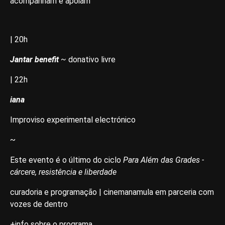
acompanham e apoiam
| 20h
Jantar benefit
~
donativo livre
| 22h
iana
Improviso experimental electrónico
~
Este evento é o último do ciclo
Para Além das Grades -
cárcere, resistência e liberdade
curadoria e programação | cinemanamula em parceria com
vozes de dentro
+info sobre o programa