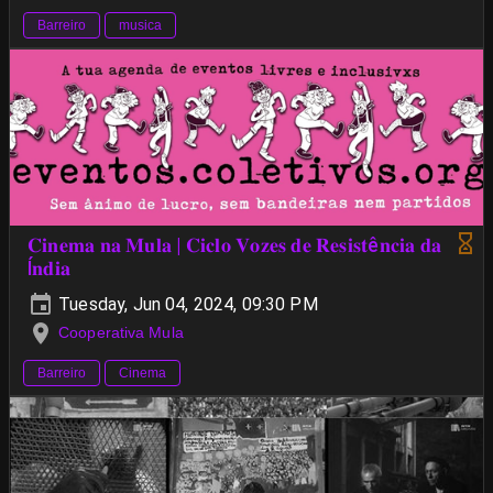
Barreiro
musica
𝐂𝐢𝐧𝐞𝐦𝐚 𝐧𝐚 𝐌𝐮𝐥𝐚 | 𝐂𝐢𝐜𝐥𝐨 𝐕𝐨𝐳𝐞𝐬 𝐝𝐞 𝐑𝐞𝐬𝐢𝐬𝐭ê𝐧𝐜𝐢𝐚 𝐝𝐚
Í𝐧𝐝𝐢𝐚
Tuesday, Jun 04, 2024, 09:30 PM
Cooperativa Mula
Barreiro
Cinema