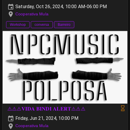
Saturday, Oct 26, 2024, 10:00 AM-06:00 PM
Cooperativa Mula
Workshop
conversa
Barreiro
⚠️⚠️⚠️𝐕𝐈𝐃𝐀 𝐁𝐈𝐍𝐃𝐈 𝐀𝐋𝐄𝐑𝐓⚠️⚠️⚠️
Friday, Jun 21, 2024, 10:00 PM
Cooperativa Mula