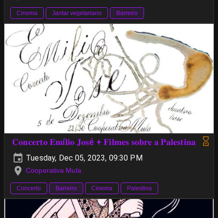
Cinema
Jantar vegetariano
Barreiro
𝐂𝐨𝐧𝐜𝐞𝐫𝐭𝐨 𝐄𝐦í𝐥𝐢𝐨 𝐉𝐨𝐬é + 𝐅𝐢𝐥𝐦𝐞𝐬 𝐬𝐨𝐛𝐫𝐞 𝐚 𝐏𝐚𝐥𝐞𝐬𝐭𝐢𝐧𝐚
Tuesday, Dec 05, 2023, 09:30 PM
Cooperativa Mula
Concerto
Barreiro
Cinema
Palestina