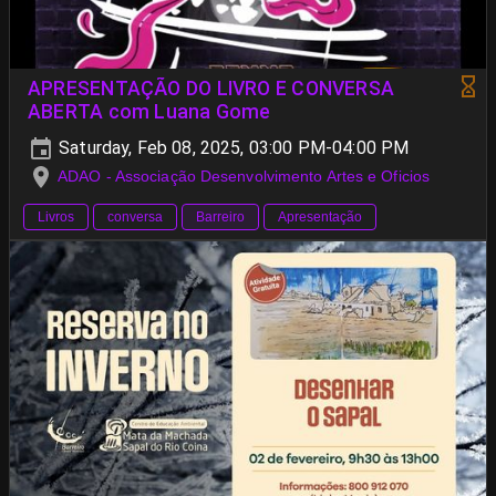
APRESENTAÇÃO DO LIVRO E CONVERSA
ABERTA com Luana Gome
Saturday, Feb 08, 2025, 03:00 PM-04:00 PM
ADAO - Associação Desenvolvimento Artes e Oficios
Livros
conversa
Barreiro
Apresentação