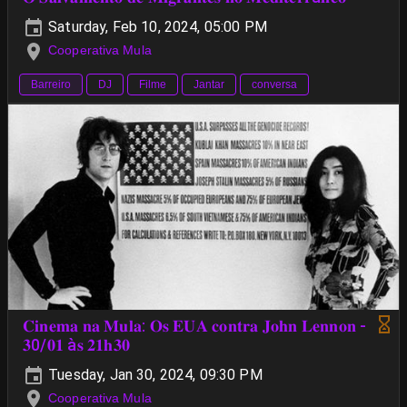
Saturday, Feb 10, 2024, 05:00 PM
Cooperativa Mula
Barreiro
DJ
Filme
Jantar
conversa
𝐂𝐢𝐧𝐞𝐦𝐚 𝐧𝐚 𝐌𝐮𝐥𝐚: 𝐎𝐬 𝐄𝐔𝐀 𝐜𝐨𝐧𝐭𝐫𝐚 𝐉𝐨𝐡𝐧 𝐋𝐞𝐧𝐧𝐨𝐧 -
𝟑0/𝟎𝟏 à𝐬 𝟐𝟏𝐡𝟑𝟎
Tuesday, Jan 30, 2024, 09:30 PM
Cooperativa Mula