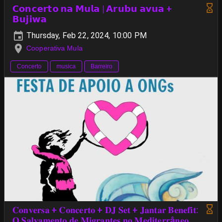
𝗖𝗼𝗻𝗰𝗲𝗿𝘁𝗼 𝗻𝗮 𝗠𝘂𝗹𝗮 | 𝗔𝗿𝘂𝗯𝘂 𝗮𝘃𝘂𝗮 +
𝗕𝘂𝗷𝗶𝘄𝗮
Thursday, Feb 22, 2024, 10:00 PM
Cooperativa Mula
Concerto
musica
Barreiro
𝐂𝐨𝐧𝐯𝐞𝐫𝐬𝐚 + 𝐂𝐨𝐧𝐜𝐞𝐫𝐭𝐨 + 𝐃𝐉 𝐒𝐞𝐭 + 𝐉𝐚𝐧𝐭𝐚𝐫 𝐁𝐞𝐧𝐞𝐟𝐢𝐭:
𝐎 𝐒𝐚𝐥𝐯𝐚𝐦𝐞𝐧𝐭𝐨 𝐝𝐞 𝐌𝐢𝐠𝐫𝐚𝐧𝐭𝐞𝐬 𝐧𝐨 𝐌𝐞𝐝𝐢𝐭𝐞𝐫𝐫â𝐧𝐞𝐨