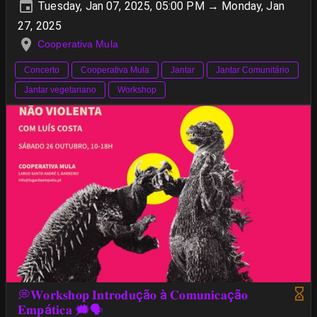
Tuesday, Jan 07, 2025, 05:00 PM → Monday, Jan
27, 2025
Cooperativa Mula
Concerto
Cooperativa Mula
Jantar
Jantar Comunitário
Jantar vegetariano
Workshop
💭𝐖𝐨𝐫𝐤𝐬𝐡𝐨𝐩 𝐈𝐧𝐭𝐫𝐨𝐝𝐮çã𝐨 à 𝐂𝐨𝐦𝐮𝐧𝐢𝐜𝐚çã𝐨
𝐄𝐦𝐩á𝐭𝐢𝐜𝐚 🗯️🗣️