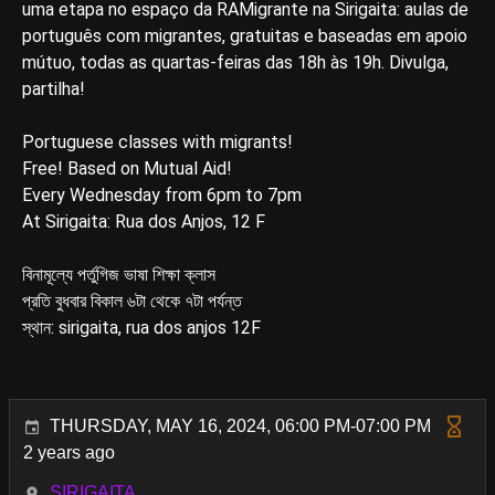
uma etapa no espaço da RAMigrante na Sirigaita: aulas de
português com migrantes, gratuitas e baseadas em apoio
mútuo, todas as quartas-feiras das 18h às 19h. Divulga,
partilha!
Portuguese classes with migrants!
Free! Based on Mutual Aid!
Every Wednesday from 6pm to 7pm
At Sirigaita: Rua dos Anjos, 12 F
বিনামূল্যে পর্তুগিজ ভাষা শিক্ষা ক্লাস
প্রতি বুধবার বিকাল ৬টা থেকে ৭টা পর্যন্ত
স্থান: sirigaita, rua dos anjos 12F
THURSDAY, MAY 16, 2024, 06:00 PM-07:00 PM
2 years ago
SIRIGAITA