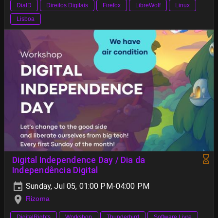
DiaID
Direitos Digitais
Firefox
LibreWolf
Linux
Lisboa
Digital Independence Day / Dia da
Independência Digital
Sunday, Jul 05, 01:00 PM-04:00 PM
Rizoma
DigitalRights
Workshop
Thunderbird
Software Livre