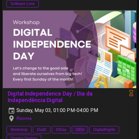
Software Livre
Digital Independence Day / Dia da
Independência Digital
Sunday, May 03, 01:00 PM-04:00 PM
Rizoma
Workshop
DiaID
DiDay
DIDit
DigitalRights
Direitos Digitais