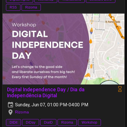
RSS
Rizoma
Digital Independence Day / Dia da
Independência Digital
Sunday, Jun 07, 01:00 PM-04:00 PM
Rizoma
DIDit
DiDay
DiaID
Rizoma
Workshop