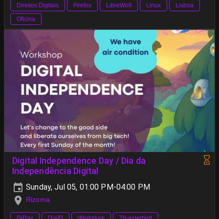
Direitos Digitais
Firefox
LibreWolf
Linux
Lisboa
Oficina
Digital Independence Day / Dia da
Independência Digital
Sunday, Jul 05, 01:00 PM-04:00 PM
Rizoma
DiDay
DiaID
Workshop
Thunderbird