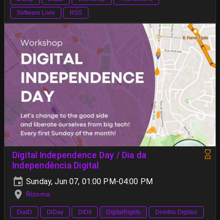
Software Livre
RSS
Digital Independence Day / Dia da
Independência Digital
Sunday, Jun 07, 01:00 PM-04:00 PM
Rizoma
DiaID
DiDay
DIDit
DigitalRights
Direitos Digitais