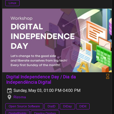
Linux
Digital Independence Day / Dia da
Independência Digital
Sunday, May 03, 01:00 PM-04:00 PM
Rizoma
Open Source Software
DiaID
DiDay
DIDit
DigitalRights
Direitos Digitais