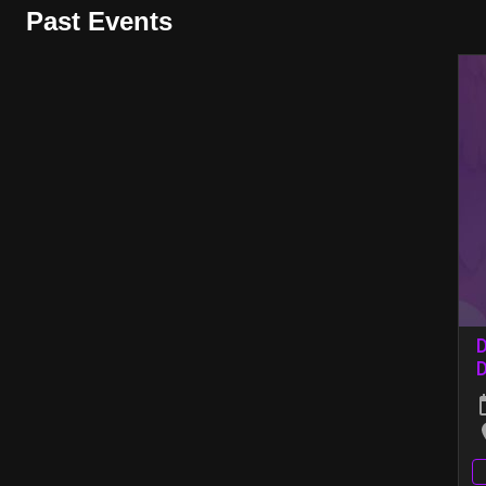
Past Events
D
D