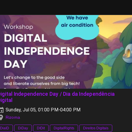
igital Independence Day / Dia da Independência
igital
Sunday, Jul 05, 01:00 PM-04:00 PM
Rizoma
DiaID
DiDay
DIDit
DigitalRights
Direitos Digitais