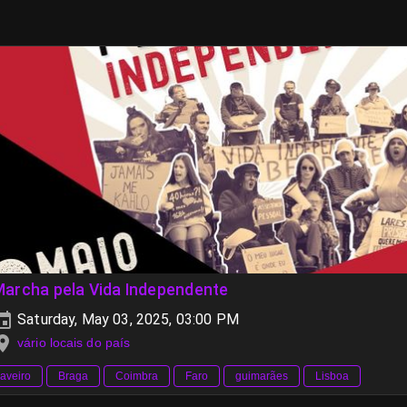
archa pela Vida Independente
Saturday, May 03, 2025, 03:00 PM
vário locais do país
aveiro
Braga
Coimbra
Faro
guimarães
Lisboa