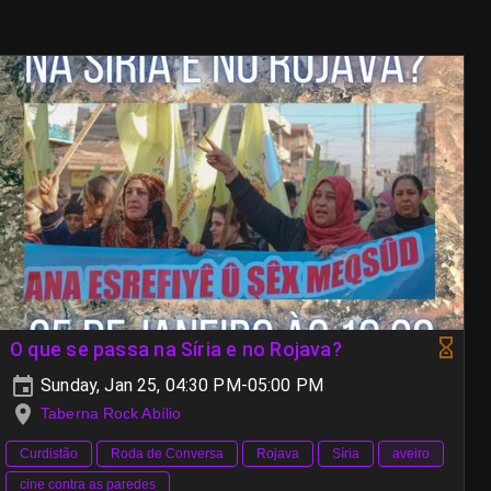
O que se passa na Síria e no Rojava?
Sunday, Jan 25, 04:30 PM-05:00 PM
Taberna Rock Abílio
Curdistão
Roda de Conversa
Rojava
Síria
aveiro
cine contra as paredes