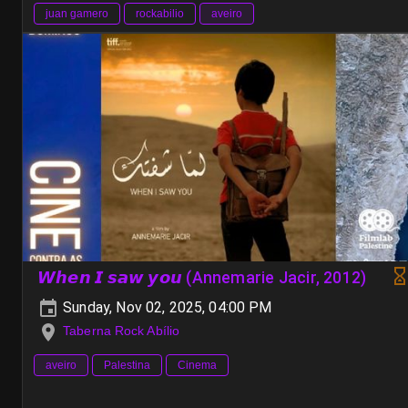
juan gamero
rockabilio
aveiro
𝙒𝙝𝙚𝙣 𝙄 𝙨𝙖𝙬 𝙮𝙤𝙪 (Annemarie Jacir, 2012)
Sunday, Nov 02, 2025, 04:00 PM
Taberna Rock Abílio
aveiro
Palestina
Cinema