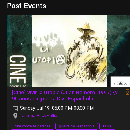
Past Events
[Cine] Vivir la Utopia (Juan Gamero, 1997) ///
90 anos da guerra Civil Espanhola
Sunday, Jul 19, 05:00 PM-08:00 PM
Taberna Rock Abílio
cine contra as paredes
guerra civil espanhola
Filme