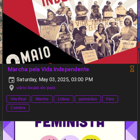
Marcha pela Vida Independente
Saturday, May 03, 2025, 03:00 PM
vário locais do país
Vila Real
Marcha
Lisboa
guimarães
Faro
Coimbra