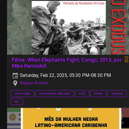
Filme: When Elephants Fight, Congo, 2015, por
Mike Ramsdell
Saturday, Feb 22, 2025, 05:30 PM-08:30 PM
Espaço Exodus
cine clube
movimento africano
m23
Filme
exodus
drc