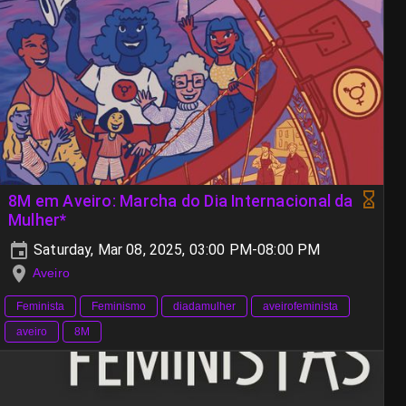
8M em Aveiro: Marcha do Dia Internacional da
Mulher*
Saturday, Mar 08, 2025, 03:00 PM-08:00 PM
Aveiro
Feminista
Feminismo
diadamulher
aveirofeminista
aveiro
8M