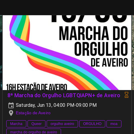
8ª Marcha do Orgulho LGBTQIAPN+ de Aveiro
Saturday, Jun 13, 04:00 PM-09:00 PM
Estação de Aveiro
Marcha
Queer
orgulho aveiro
ORGULHO
moa
marcha do orgulho de aveiro