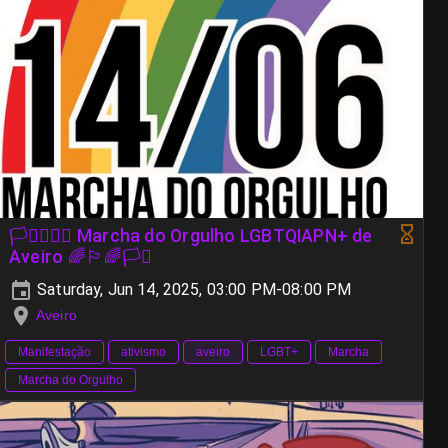
🏳️‍⚧️🏳️‍🌈🌈 Marcha do Orgulho LGBTQIAPN+ de
Aveiro 🌈🏳️‍🌈🏳️‍⚧️
Saturday, Jun 14, 2025, 03:00 PM-08:00 PM
Aveiro
Manifestação
ativismo
aveiro
LGBT+
Marcha
Marcha do Orgulho