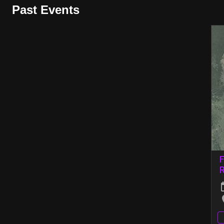
Past Events
F