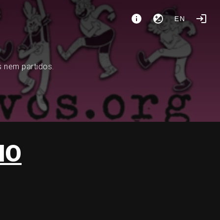
EN
s nem partidos.
NO