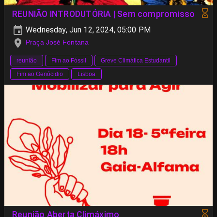
REUNIÃO INTRODUTÓRIA | Sem compromisso
Wednesday, Jun 12, 2024, 05:00 PM
Praça José Fontana
reunião
Fim ao Fóssil
Greve Climática Estudantil
Fim ao Genócidio
Lisboa
Reunião Aberta Climáximo