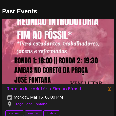
Past Events
Reunião Introdutória Fim ao Fóssil
Monday, Mar 16, 06:00 PM
Praça José Fontana
ativismo
reunião
Lisboa