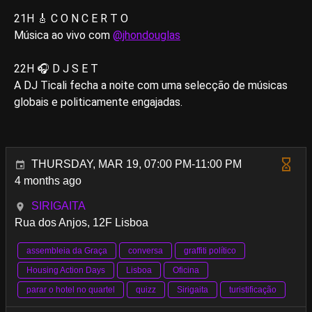
21H 🎸 C O N C E R T O
Música ao vivo com
@jhondouglas
22H 🎧 D J S E T
A DJ Ticali fecha a noite com uma selecção de músicas
globais e politicamente engajadas.
THURSDAY, MAR 19, 07:00 PM-11:00 PM
4 months ago
SIRIGAITA
Rua dos Anjos, 12F Lisboa
assembleia da Graça
conversa
graffiti político
Housing Action Days
Lisboa
Oficina
parar o hotel no quartel
quizz
Sirigaita
turistificação