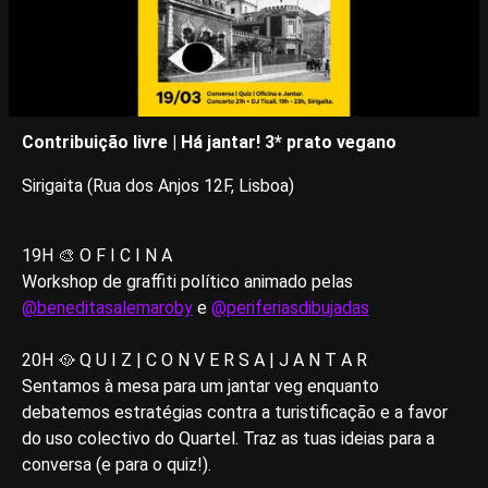
Contribuição livre | Há jantar! 3* prato vegano
Sirigaita (Rua dos Anjos 12F, Lisboa)
19H 🎨 O F I C I N A
Workshop de graffiti político animado pelas
@beneditasalemaroby
e
@periferiasdibujadas
20H 🥘 Q U I Z | C O N V E R S A | J A N T A R
Sentamos à mesa para um jantar veg enquanto
debatemos estratégias contra a turistificação e a favor
do uso colectivo do Quartel. Traz as tuas ideias para a
conversa (e para o quiz!).