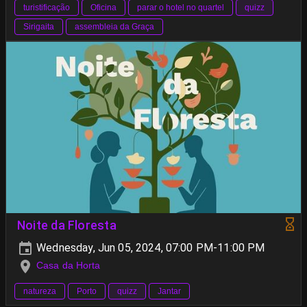
turistificação
Oficina
parar o hotel no quartel
quizz
Sirigaita
assembleia da Graça
Noite da Floresta
Wednesday, Jun 05, 2024, 07:00 PM-11:00 PM
Casa da Horta
natureza
Porto
quizz
Jantar