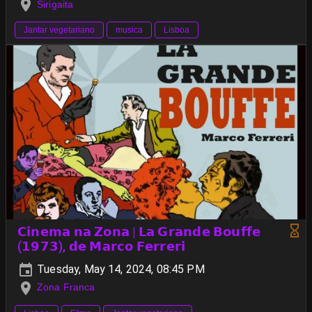
Sirigaita
Jantar vegetariano
musica
Lisboa
𝗖𝗶𝗻𝗲𝗺𝗮 𝗻𝗮 𝗭𝗼𝗻𝗮 | 𝗟𝗮 𝗚𝗿𝗮𝗻𝗱𝗲 𝗕𝗼𝘂𝗳𝗳𝗲
(𝟭𝟵𝟳𝟯), 𝗱𝗲 𝗠𝗮𝗿𝗰𝗼 𝗙𝗲𝗿𝗿𝗲𝗿𝗶
Tuesday, May 14, 2024, 08:45 PM
Zona Franca