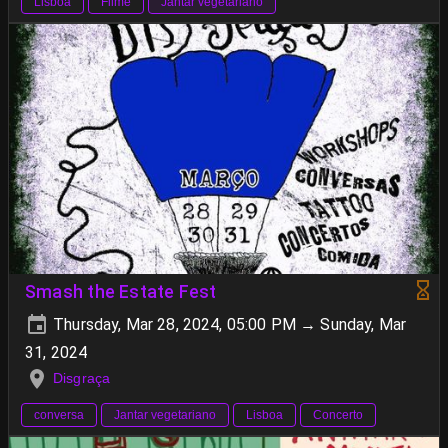
Lisboa
Filme
Jantar vegetariano
Smash the Estate Fest
Thursday, Mar 28, 2024, 05:00 PM → Sunday, Mar
31, 2024
Disgraça
conversa
Jantar vegetariano
Lisboa
Concerto