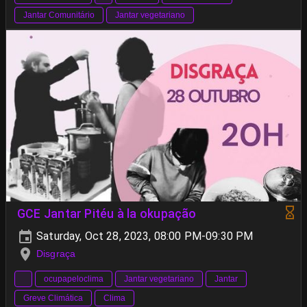
Jantar Comunitário
Jantar vegetariano
GCE Jantar Pitéu à la okupação
Saturday, Oct 28, 2023, 08:00 PM-09:30 PM
Disgraça
ocupapeloclima
Jantar vegetariano
Jantar
Greve Climática
Clima