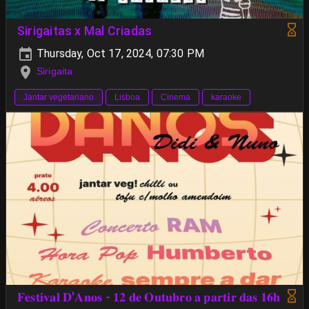
Sirigaitas x Mal Criadas
Thursday, Oct 17, 2024, 07:30 PM
Sirigaita
Jantar vegetariano
Lisboa
Cinema
karaoke
𝐅𝐞𝐬𝐭𝐢𝐯𝐚𝐥 𝐃'𝐀𝐧𝐨𝐬 - 𝟏𝟐 𝐝𝐞 𝐎𝐮𝐭𝐮𝐛𝐫𝐨 𝐚 𝐩𝐚𝐫𝐭𝐢𝐫 𝐝𝐚𝐬 𝟏𝟔𝐡