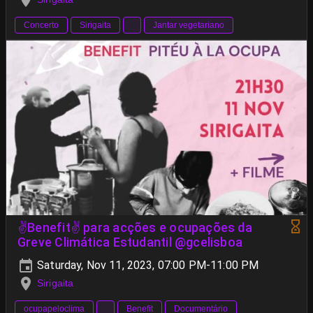
Concerto
Sirigaita
Jantar vegetariano
✌️Benefit✌️ para acções e ocupações da
Greve Climática Estudantil @gcelisboa
Saturday, Nov 11, 2023, 07:00 PM-11:00 PM
Sirigaita
ocupapeloclima
Benefit
Documentário