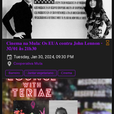
𝐂𝐢𝐧𝐞𝐦𝐚 𝐧𝐚 𝐌𝐮𝐥𝐚: 𝐎𝐬 𝐄𝐔𝐀 𝐜𝐨𝐧𝐭𝐫𝐚 𝐉𝐨𝐡𝐧 𝐋𝐞𝐧𝐧𝐨𝐧 -
𝟑0/𝟎𝟏 à𝐬 𝟐𝟏𝐡𝟑𝟎
Tuesday, Jan 30, 2024, 09:30 PM
Cooperativa Mula
Barreiro
Jantar vegetariano
Cinema