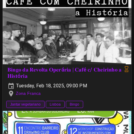
𝐁𝐢𝐧𝐠𝐨 𝐝𝐚 𝐑𝐞𝐯𝐨𝐥𝐭𝐚 𝐎𝐩𝐞𝐫á𝐫𝐢𝐚 | 𝐂𝐚𝐟é 𝐜/ 𝐂𝐡𝐞𝐢𝐫𝐢𝐧𝐡𝐨 𝐚
𝐇𝐢𝐬𝐭ó𝐫𝐢𝐚
Tuesday, Feb 18, 2025, 09:00 PM
Zona Franca
Jantar vegetariano
Lisboa
Bingo